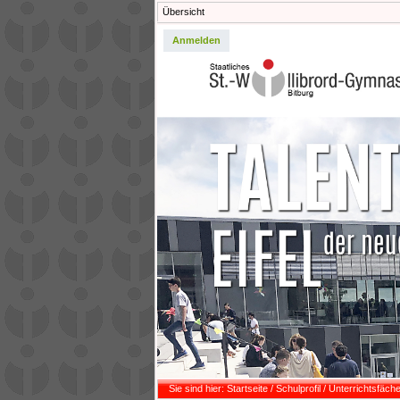
Übersicht
Anmelden
Sie sind hier:
Startseite
/
Schulprofil
/
Unterrichtsfäche