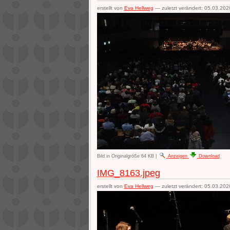
erstellt von
Eva Hellweg
—
zuletzt verändert:
05.03.202
Bild in Originalgröße
64 KB
|
Anzeigen
Download
IMG_8163.jpeg
erstellt von
Eva Hellweg
—
zuletzt verändert:
05.03.202