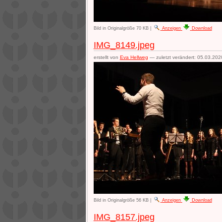
Bild in Originalgröße
70 KB
|
Anzeigen
Download
IMG_8149.jpeg
erstellt von
Eva Hellweg
—
zuletzt verändert:
05.03.202
Bild in Originalgröße
56 KB
|
Anzeigen
Download
IMG_8157.jpeg