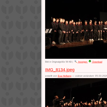
Bild in Originalgröße
56 KB
|
Anzeigen
Download
IMG_8134.jpeg
erstellt von
Eva Hellweg
—
zuletzt verändert:
05.03.202