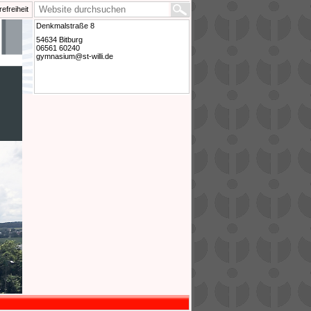
refreiheit
Denkmalstraße 8
54634 Bitburg
06561 60240
gymnasium@st-willi.de