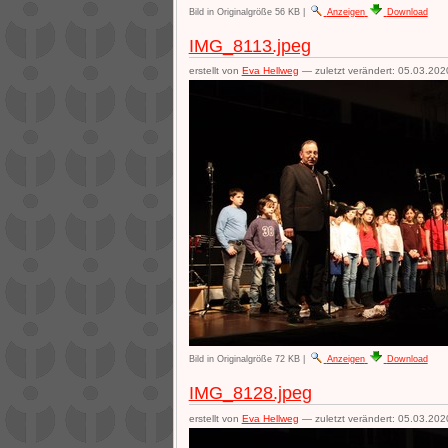
Bild in Originalgröße
56 KB
|
Anzeigen
Download
IMG_8113.jpeg
erstellt von
Eva Hellweg
—
zuletzt verändert:
05.03.202
Bild in Originalgröße
72 KB
|
Anzeigen
Download
IMG_8128.jpeg
erstellt von
Eva Hellweg
—
zuletzt verändert:
05.03.202