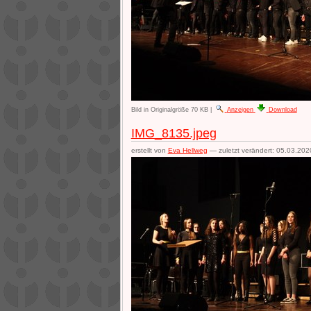
Bild in Originalgröße
70 KB
|
Anzeigen
Download
IMG_8135.jpeg
erstellt von
Eva Hellweg
—
zuletzt verändert:
05.03.202