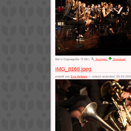
Bild in Originalgröße
75 KB
|
Anzeigen
Download
IMG_8168.jpeg
erstellt von
Eva Hellweg
—
zuletzt verändert:
05.03.202