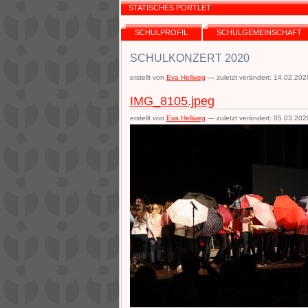
STATISCHES PORTLET
SCHULPROFIL
SCHULGEMEINSCHAFT
SCHULKONZERT 2020
erstellt von
Eva Hellweg
—
zuletzt verändert:
14.02.202
IMG_8105.jpeg
erstellt von
Eva Hellweg
—
zuletzt verändert:
05.03.202