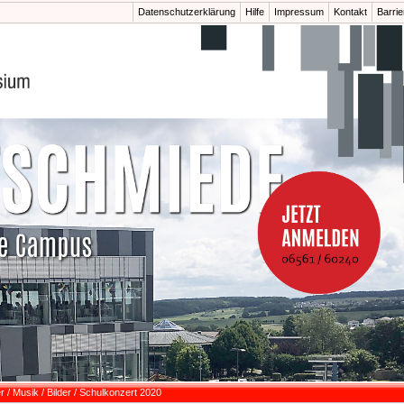
Datenschutzerklärung
Hilfe
Impressum
Kontakt
Barrie
r
/
Musik
/
Bilder
/
Schulkonzert 2020