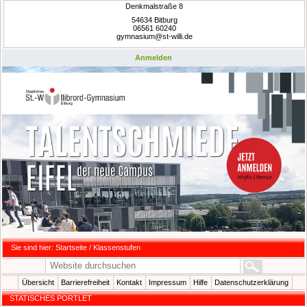
Denkmalstraße 8
54634 Bitburg
06561 60240
gymnasium@st-willi.de
Anmelden
Sie sind hier:
Startseite
/
Klassenstufen
Übersicht
Barrierefreiheit
Kontakt
Impressum
Hilfe
Datenschutzerklärung
STATISCHES PORTLET