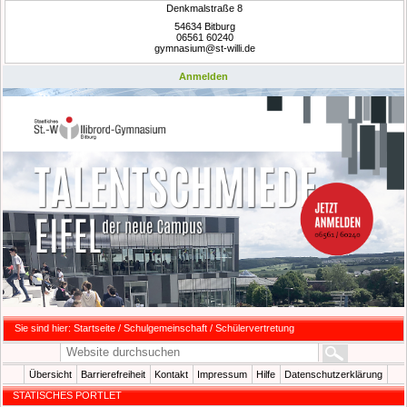
Denkmalstraße 8
54634 Bitburg
06561 60240
gymnasium@st-willi.de
Anmelden
Sie sind hier:
Startseite
/
Schulgemeinschaft
/
Schülervertretung
Übersicht
Barrierefreiheit
Kontakt
Impressum
Hilfe
Datenschutzerklärung
STATISCHES PORTLET