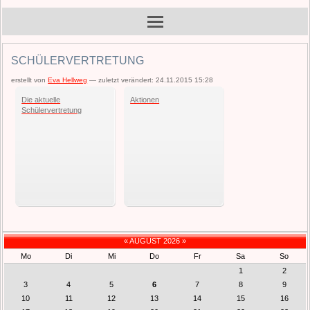
SCHÜLERVERTRETUNG
erstellt von
Eva Hellweg
—
zuletzt verändert:
24.11.2015 15:28
Die aktuelle
Aktionen
Schülervertretung
«
AUGUST 2026
»
Mo
Di
Mi
Do
Fr
Sa
So
1
2
3
4
5
6
7
8
9
10
11
12
13
14
15
16