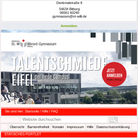
Denkmalstraße 8
54634 Bitburg
06561 60240
gymnasium@st-willi.de
Anmelden
Sie sind hier:
Startseite
/
Hilfe / FAQ
Übersicht
Barrierefreiheit
Kontakt
Impressum
Hilfe
Datenschutzerklärung
STATISCHES PORTLET