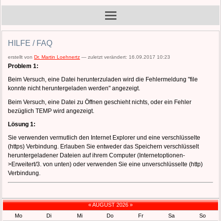
HILFE / FAQ
erstellt von
Dr. Martin Loehnertz
—
zuletzt verändert:
16.09.2017 10:23
Problem 1:
Beim Versuch, eine Datei herunterzuladen wird die Fehlermeldung "file
konnte nicht heruntergeladen werden" angezeigt.
Beim Versuch, eine Datei zu Öffnen geschieht nichts, oder ein Fehler
bezüglich TEMP wird angezeigt.
Lösung 1:
Sie verwenden vermutlich den Internet Explorer und eine verschlüsselte
(https) Verbindung. Erlauben Sie entweder das Speichern verschlüsselt
heruntergeladener Dateien auf ihrem Computer (Internetoptionen-
>Erweitert/3. von unten) oder verwenden Sie eine unverschlüsselte (http)
Verbindung.
«
AUGUST 2026
»
Mo
Di
Mi
Do
Fr
Sa
So