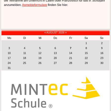
die Teilnahme am Unterricht in Latein oder Französisch für das 9. Schuljahr
anzumelden.
Anmeldeformulare
finden Sie hier.
«
AUGUST 2026
»
Mo
Di
Mi
Do
Fr
Sa
So
1
2
3
4
5
6
7
8
9
10
11
12
13
14
15
16
17
18
19
20
21
22
23
24
25
26
27
28
29
30
31