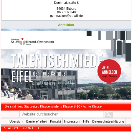
Denkmalstraße 8
54634 Bitburg
06561 60240
gymnasium@st-willi.de
Anmelden
Sie sind hier:
Startseite
/
Klassenstufen
/
Klasse 7-10
/
Achte Klasse
Übersicht
Barrierefreiheit
Kontakt
Impressum
Hilfe
Datenschutzerklärung
STATISCHES PORTLET