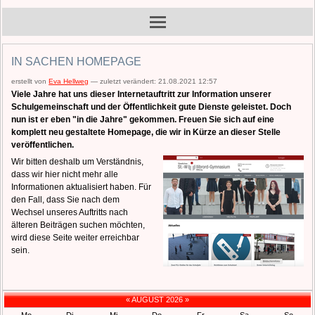
IN SACHEN HOMEPAGE
erstellt von
Eva Hellweg
—
zuletzt verändert:
21.08.2021 12:57
Viele Jahre hat uns dieser Internetauftritt zur Information unserer
Schulgemeinschaft und der Öffentlichkeit gute Dienste geleistet. Doch
nun ist er eben "in die Jahre" gekommen. Freuen Sie sich auf eine
komplett neu gestaltete Homepage, die wir in Kürze an dieser Stelle
veröffentlichen.
Wir bitten deshalb um Verständnis,
dass wir hier nicht mehr alle
Informationen aktualisiert haben. Für
den Fall, dass Sie nach dem
Wechsel unseres Auftritts nach
älteren Beiträgen suchen möchten,
wird diese Seite weiter erreichbar
sein.
«
AUGUST 2026
»
Mo
Di
Mi
Do
Fr
Sa
So