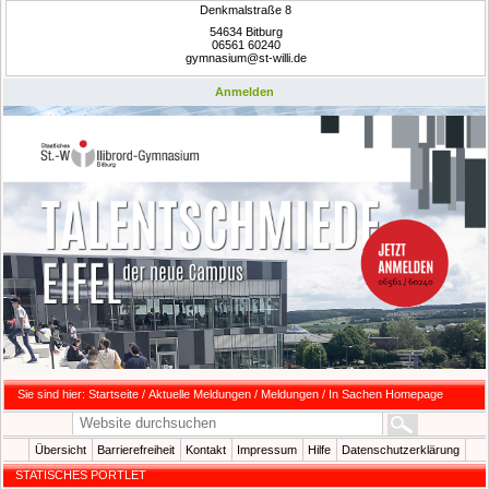
Denkmalstraße 8
54634 Bitburg
06561 60240
gymnasium@st-willi.de
Anmelden
Sie sind hier:
Startseite
/
Aktuelle Meldungen
/
Meldungen
/
In Sachen Homepage
Übersicht
Barrierefreiheit
Kontakt
Impressum
Hilfe
Datenschutzerklärung
STATISCHES PORTLET